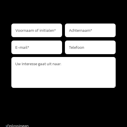
VRAAG ADVIES
Voornaam of initialen*
Achternaam*
E-mail*
Telefoon
Uw interesse gaat uit naar:
VERZENDEN
Oplossingen