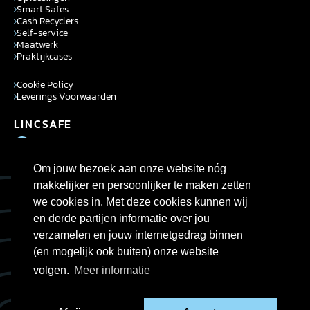
Smart Safes
Cash Recyclers
Self-service
Maatwerk
Praktijkcases
Cookie Policy
Leverings Voorwaarden
LINCSAFE
+31 (0)346 725950
NL.info.lincsafe@cennox.com
Om jouw bezoek aan onze website nóg
ROUTE BESCHRIJVING
makkelijker en persoonlijker te maken zetten
we cookies in. Met deze cookies kunnen wij
en derde partijen informatie over jou
verzamelen en jouw internetgedrag binnen
(en mogelijk ook buiten) onze website
volgen.
Meer informatie
© 2026 - LINCSAFE
Powered by Cennox