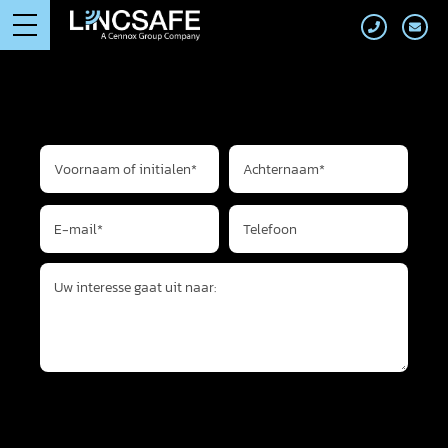
VRAAG ADVIES
Voornaam of initialen*
Achternaam*
E-mail*
Telefoon
Uw interesse gaat uit naar:
VERZENDEN