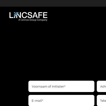
VRAAG ADVIES
Voornaam of initialen*
Ach
E-mail*
Tel