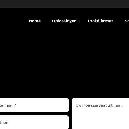
Home
Oplossingen
Praktijkcases
S
ternaam*
Uw interesse gaat uit naar:
efoon