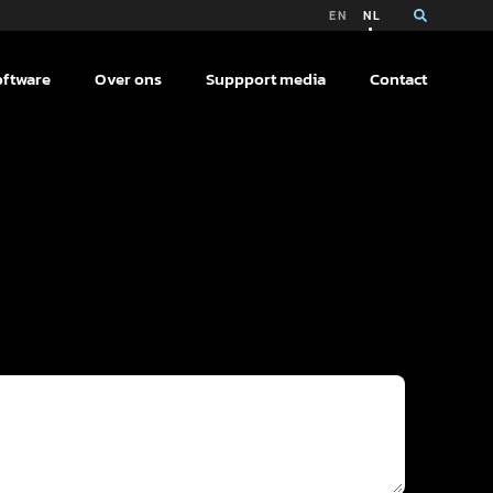
EN
NL
oftware
Over ons
Suppport media
Contact